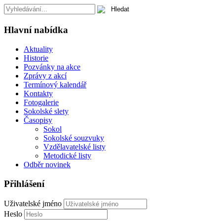
Hlavní nabídka
Aktuality
Historie
Pozvánky na akce
Zprávy z akcí
Termínový kalendář
Kontakty
Fotogalerie
Sokolské slety
Časopisy
Sokol
Sokolské souzvuky
Vzdělavatelské listy
Metodické listy
Odběr novinek
Přihlášení
Uživatelské jméno
Heslo