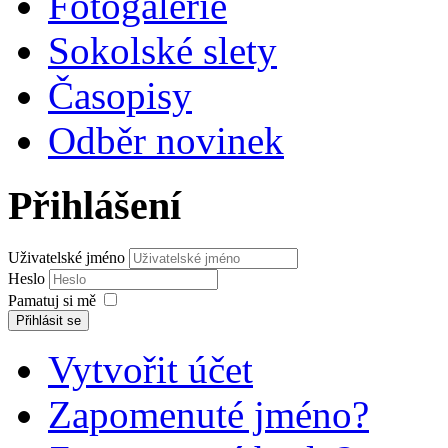
Fotogalerie
Sokolské slety
Časopisy
Odběr novinek
Přihlášení
Uživatelské jméno
Heslo
Pamatuj si mě
Přihlásit se
Vytvořit účet
Zapomenuté jméno?