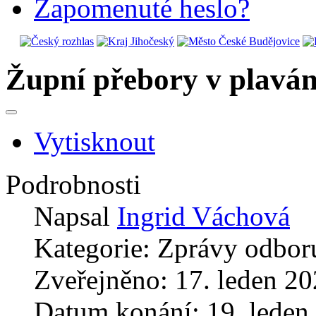
Zapomenuté heslo?
Župní přebory v plaván
Vytisknout
Podrobnosti
Napsal
Ingrid Váchová
Kategorie:
Zprávy odboru
Zveřejněno: 17. leden 2
Datum konání: 19. leden