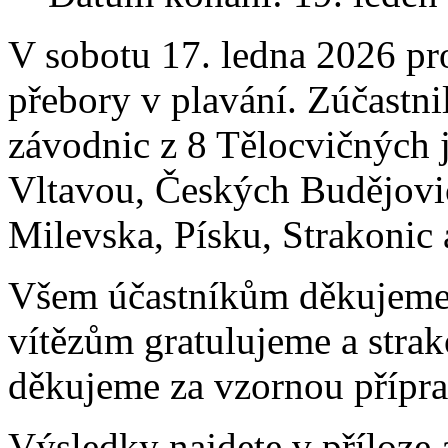
V sobotu 17. ledna 2026 pr
přebory v plavání. Zúčastni
závodnic z 8 Tělocvičných 
Vltavou, Českých Budějovi
Milevska, Písku, Strakonic 
Všem účastníkům děkujeme z
vítězům gratulujeme a stra
děkujeme za vzornou přípra
Výsledky najdete v příloze a