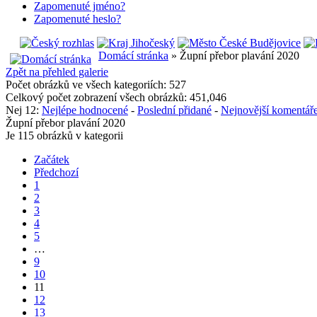
Zapomenuté jméno?
Zapomenuté heslo?
Domácí stránka
» Župní přebor plavání 2020
Zpět na přehled galerie
Počet obrázků ve všech kategoriích: 527
Celkový počet zobrazení všech obrázků: 451,046
Nej 12:
Nejlépe hodnocené
-
Poslední přidané
-
Nejnovější komentář
Župní přebor plavání 2020
Je 115 obrázků v kategorii
Začátek
Předchozí
1
2
3
4
5
…
9
10
11
12
13