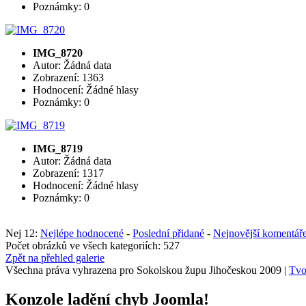
Poznámky: 0
IMG_8720
Autor: Žádná data
Zobrazení: 1363
Hodnocení: Žádné hlasy
Poznámky: 0
IMG_8719
Autor: Žádná data
Zobrazení: 1317
Hodnocení: Žádné hlasy
Poznámky: 0
Nej 12:
Nejlépe hodnocené
-
Poslední přidané
-
Nejnovější komentář
Počet obrázků ve všech kategoriích: 527
Zpět na přehled galerie
Všechna práva vyhrazena pro Sokolskou župu Jihočeskou 2009 |
Tvo
Konzole ladění chyb Joomla!