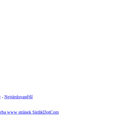
e
-
Nejsledovanější
rba www stránek SirdikDotCom