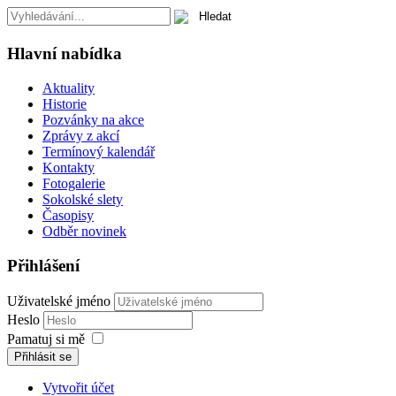
Hlavní nabídka
Aktuality
Historie
Pozvánky na akce
Zprávy z akcí
Termínový kalendář
Kontakty
Fotogalerie
Sokolské slety
Časopisy
Odběr novinek
Přihlášení
Uživatelské jméno
Heslo
Pamatuj si mě
Přihlásit se
Vytvořit účet