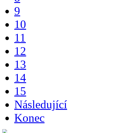
9
10
11
12
13
14
15
Následující
Konec