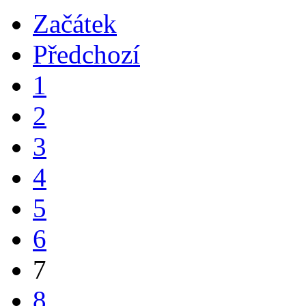
Začátek
Předchozí
1
2
3
4
5
6
7
8