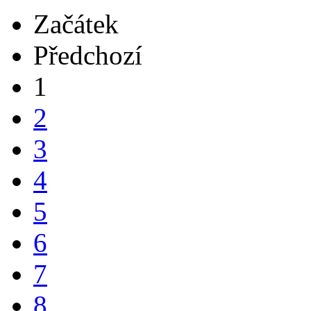
Začátek
Předchozí
1
2
3
4
5
6
7
8