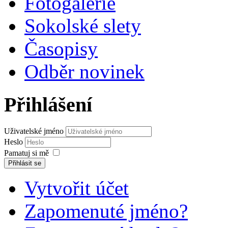
Fotogalerie
Sokolské slety
Časopisy
Odběr novinek
Přihlášení
Uživatelské jméno
Heslo
Pamatuj si mě
Přihlásit se
Vytvořit účet
Zapomenuté jméno?