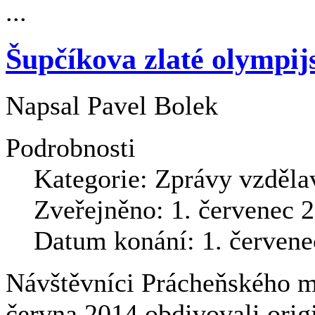
...
Šupčíkova zlaté olympij
Napsal
Pavel Bolek
Podrobnosti
Kategorie:
Zprávy vzděla
Zveřejněno: 1. červenec 
Datum konání: 1. červene
Návštěvníci Prácheňského m
června 2014 obdivovali orig