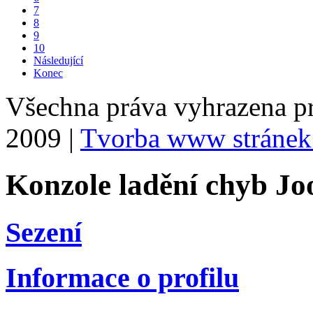
7
8
9
10
Následující
Konec
Všechna práva vyhrazena p
2009 |
Tvorba www stránek
Konzole ladění chyb Jo
Sezení
Informace o profilu