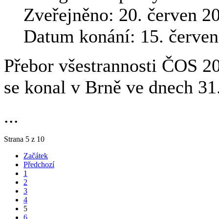
Zveřejněno: 20. červen 2
Datum konání: 15. červe
Přebor všestrannosti ČOS 20
se konal v Brně ve dnech 31.
...
Strana 5 z 10
Začátek
Předchozí
1
2
3
4
5
6