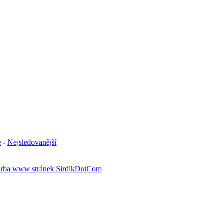
e
-
Nejsledovanější
rba www stránek SirdikDotCom