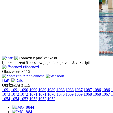
[pro zobrazení Slideshow je potřeba povolit JavaScript]
Předchozí
Obrázek%s z 115
Další
Obrázek%s z 115
1091
1091
1090
1090
1089
1089
1088
1088
1087
1087
1086
1086
1
1073
1072
1072
1071
1071
1070
1070
1069
1069
1068
1068
1067
1
1054
1054
1053
1053
1052
1052