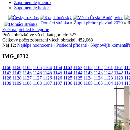
Zapomenuté jméno?
Zapomenuté heslo?
Domácí stránka
»
Župní přebor plavání 2020
» 
Zpět na přehled kategorie
Počet obrázků ve všech kategoriích: 527
Celkový počet zobrazení všech obrázků: 452,068
Nej 12:
Nejlépe hodnocené
-
Poslední přidané
-
Nejnovější komentář
IMG_8732
1166
1166
1165
1165
1164
1164
1163
1163
1162
1162
1161
1161
11
1147
1147
1146
1146
1145
1145
1144
1144
1143
1143
1142
1142
11
1128
1128
1127
1127
1126
1126
1125
1125
1124
1124
1123
1123
11
1109
1109
1108
1108
1107
1107
1106
1106
1105
1105
1104
1104
11