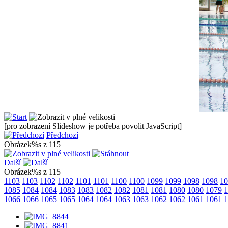
[pro zobrazení Slideshow je potřeba povolit JavaScript]
Předchozí
Obrázek%s z 115
Další
Obrázek%s z 115
1103
1103
1102
1102
1101
1101
1100
1100
1099
1099
1098
1098
10
1085
1084
1084
1083
1083
1082
1082
1081
1081
1080
1080
1079
1
1066
1066
1065
1065
1064
1064
1063
1063
1062
1062
1061
1061
1