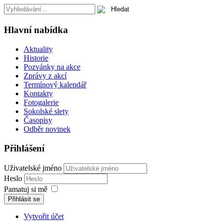
Hlavní nabídka
Aktuality
Historie
Pozvánky na akce
Zprávy z akcí
Termínový kalendář
Kontakty
Fotogalerie
Sokolské slety
Časopisy
Odběr novinek
Přihlášení
Uživatelské jméno
Heslo
Pamatuj si mě
Přihlásit se
Vytvořit účet