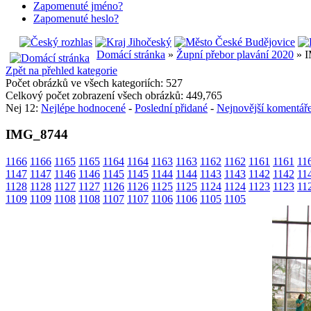
Zapomenuté jméno?
Zapomenuté heslo?
Domácí stránka
»
Župní přebor plavání 2020
» 
Zpět na přehled kategorie
Počet obrázků ve všech kategoriích: 527
Celkový počet zobrazení všech obrázků: 449,765
Nej 12:
Nejlépe hodnocené
-
Poslední přidané
-
Nejnovější komentář
IMG_8744
1166
1166
1165
1165
1164
1164
1163
1163
1162
1162
1161
1161
11
1147
1147
1146
1146
1145
1145
1144
1144
1143
1143
1142
1142
11
1128
1128
1127
1127
1126
1126
1125
1125
1124
1124
1123
1123
11
1109
1109
1108
1108
1107
1107
1106
1106
1105
1105