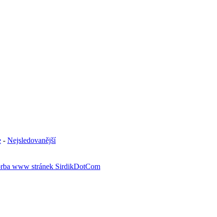
e
-
Nejsledovanější
rba www stránek SirdikDotCom