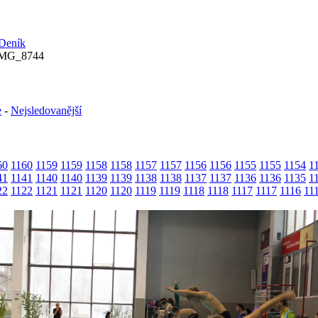
IMG_8744
e
-
Nejsledovanější
60
1160
1159
1159
1158
1158
1157
1157
1156
1156
1155
1155
1154
1
41
1141
1140
1140
1139
1139
1138
1138
1137
1137
1136
1136
1135
1
22
1122
1121
1121
1120
1120
1119
1119
1118
1118
1117
1117
1116
11