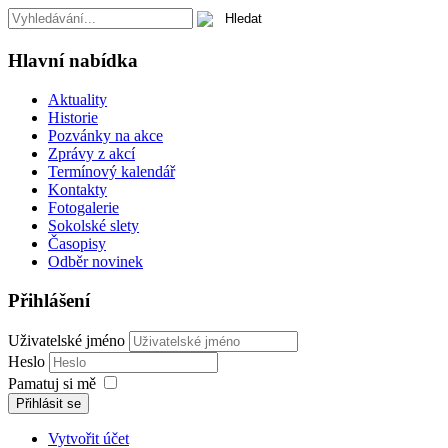
Hlavní nabídka
Aktuality
Historie
Pozvánky na akce
Zprávy z akcí
Termínový kalendář
Kontakty
Fotogalerie
Sokolské slety
Časopisy
Odběr novinek
Přihlášení
Uživatelské jméno
Heslo
Pamatuj si mě
Přihlásit se
Vytvořit účet