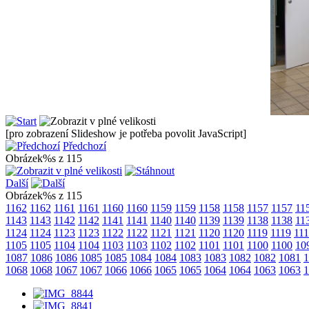
[pro zobrazení Slideshow je potřeba povolit JavaScript]
Předchozí
Obrázek%s z 115
Další
Obrázek%s z 115
1162
1162
1161
1161
1160
1160
1159
1159
1158
1158
1157
1157
11
1143
1143
1142
1142
1141
1141
1140
1140
1139
1139
1138
1138
11
1124
1124
1123
1123
1122
1122
1121
1121
1120
1120
1119
1119
11
1105
1105
1104
1104
1103
1103
1102
1102
1101
1101
1100
1100
10
1087
1086
1086
1085
1085
1084
1084
1083
1083
1082
1082
1081
1
1068
1068
1067
1067
1066
1066
1065
1065
1064
1064
1063
1063
1