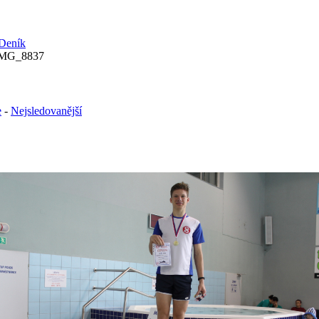
IMG_8837
e
-
Nejsledovanější