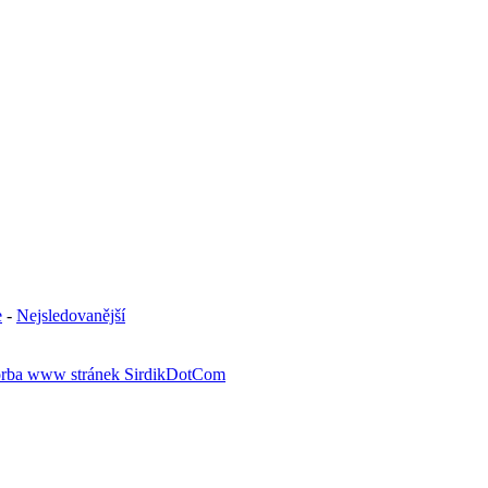
e
-
Nejsledovanější
rba www stránek SirdikDotCom