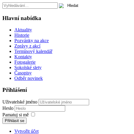
Hlavní nabídka
Aktuality
Historie
Pozvánky na akce
Zprávy z akcí
Termínový kalendář
Kontakty
Fotogalerie
Sokolské slety
Časopisy
Odběr novinek
Přihlášení
Uživatelské jméno
Heslo
Pamatuj si mě
Přihlásit se
Vytvořit účet