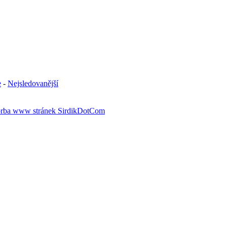
e
-
Nejsledovanější
rba www stránek SirdikDotCom