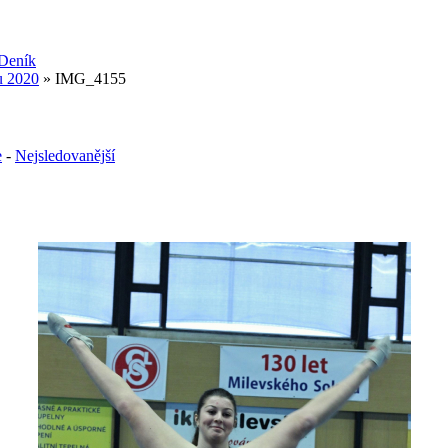
u 2020
» IMG_4155
e
-
Nejsledovanější