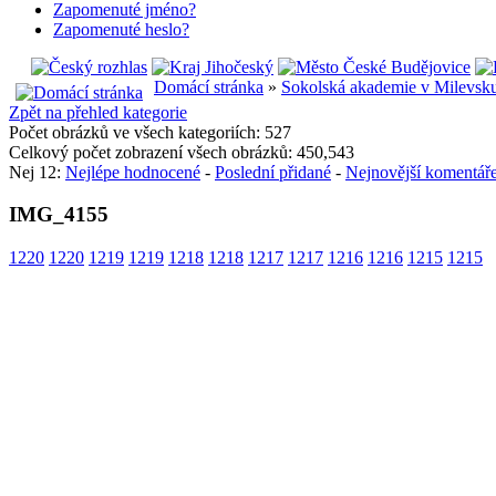
Zapomenuté jméno?
Zapomenuté heslo?
Domácí stránka
»
Sokolská akademie v Milevsk
Zpět na přehled kategorie
Počet obrázků ve všech kategoriích: 527
Celkový počet zobrazení všech obrázků: 450,543
Nej 12:
Nejlépe hodnocené
-
Poslední přidané
-
Nejnovější komentář
IMG_4155
1220
1220
1219
1219
1218
1218
1217
1217
1216
1216
1215
1215