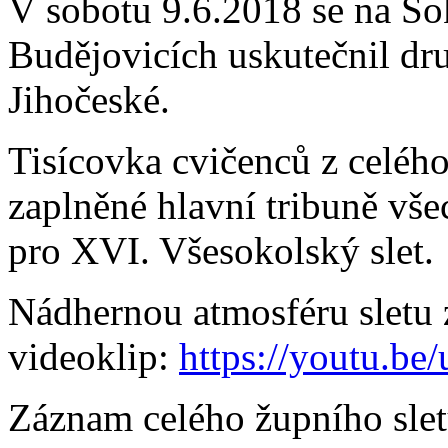
V sobotu 9.6.2018 se na S
Budějovicích uskutečnil dr
Jihočeské.
Tisícovka cvičenců z celéh
zaplněné hlavní tribuně vš
pro XVI. Všesokolský slet.
Nádhernou atmosféru sletu 
videoklip:
https://youtu.
Záznam celého župního slet