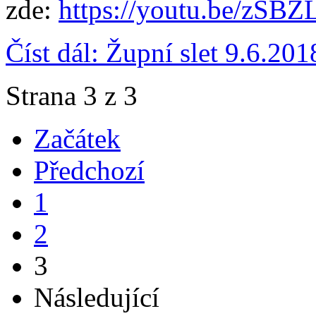
zde:
https://youtu.be/zSB
Číst dál: Župní slet 9.6.201
Strana 3 z 3
Začátek
Předchozí
1
2
3
Následující