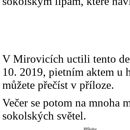
sokolským lípám, které naví
V Mirovicích uctili tento de
10. 2019, pietním aktem u 
můžete přečíst v příloze.
Večer se potom na mnoha mí
sokolských světel.
Přílohy