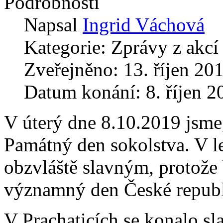
Podrobnosti
Napsal
Ingrid Váchová
Kategorie:
Zprávy z akcí
Zveřejněno: 13. říjen 20
Datum konání: 8. říjen 2
V úterý dne 8.10.2019 jsme,
Památný den sokolstva. V le
obzvláště slavným, protože 
významný den České repub
V Prachaticích se konalo sl