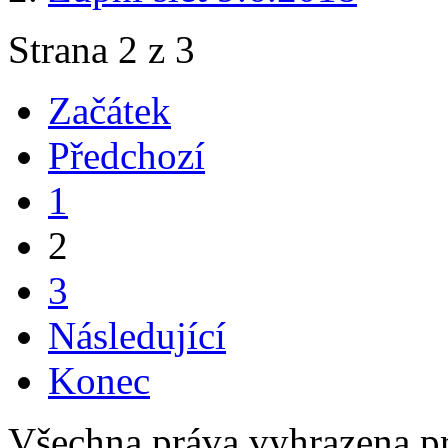
Strana 2 z 3
Začátek
Předchozí
1
2
3
Následující
Konec
Všechna práva vyhrazena p