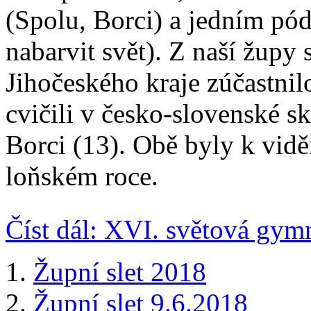
(Spolu, Borci) a jedním p
nabarvit svět). Z naší župy
Jihočeského kraje zúčastnil
cvičili v česko-slovenské s
Borci (13). Obě byly k vidě
loňském roce.
Číst dál: XVI. světová gym
Župní slet 2018
Župní slet 9.6.2018