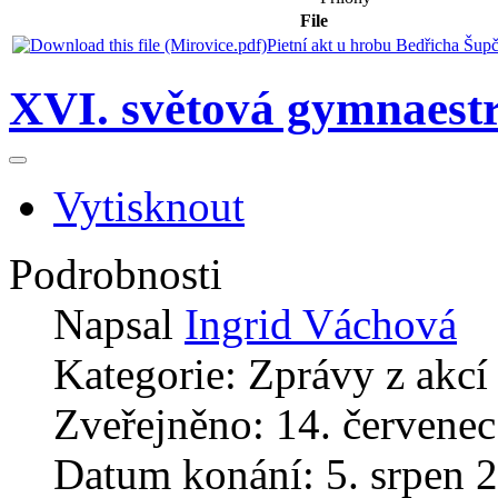
File
Pietní akt u hrobu Bedřicha Šup
XVI. světová gymnaest
Vytisknout
Podrobnosti
Napsal
Ingrid Váchová
Kategorie:
Zprávy z akcí
Zveřejněno: 14. červene
Datum konání: 5. srpen 