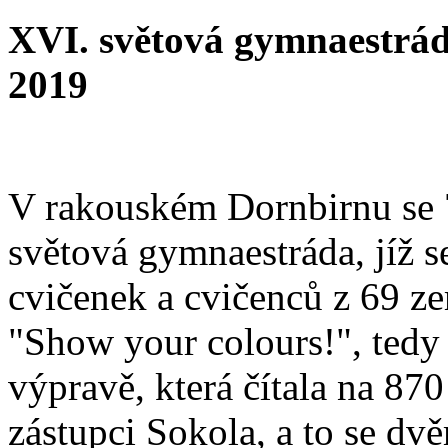
XVI. světová gymnaestrá
2019
V rakouském Dornbirnu se 7
světová gymnaestráda, jíž s
cvičenek a cvičenců z 69 z
"Show your colours!", tedy
výpravě, která čítala na 87
zástupci Sokola, a to se 