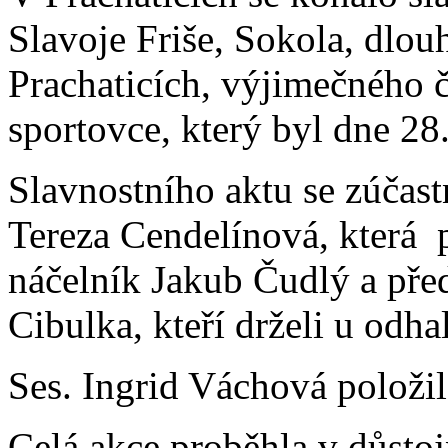
Slavoje Friše, Sokola, dlou
Prachaticích, výjimečného č
sportovce, který byl dne 28
Slavnostního aktu se zúčastn
Tereza Cendelínová, která p
náčelník Jakub Čudlý a pře
Cibulka, kteří drželi u odha
Ses. Ingrid Váchová položi
Celá akce proběhla v důstoj