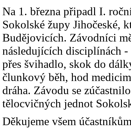
Na 1. března připadl I. ročn
Sokolské župy Jihočeské, k
Budějovicích. Závodníci mě
následujících disciplínách 
přes švihadlo, skok do dálky
člunkový běh, hod medicim
dráha. Závodu se zúčastnilo
tělocvičných jednot Sokols
Děkujeme všem účastníkům 