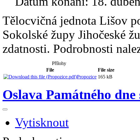
Datum konání: 18. dube
Tělocvičná jednota Lišov p
Sokolské župy Jihočeské ž
zdatnosti. Podrobnosti nalez
Přílohy
File
File size
Propozice
165 kB
Oslava Památného dne 
Vytisknout